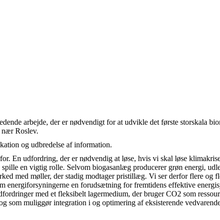
dende arbejde, der er nødvendigt for at udvikle det første storskala bi
t nær Roslev.
ikation og udbredelse af information.
erfor. En udfordring, der er nødvendig at løse, hvis vi skal løse klimakr
 spille en vigtig rolle. Selvom biogasanlæg producerer grøn energi, ud
arked med møller, der stadig modtager pristillæg. Vi ser derfor flere og 
m energiforsyningerne en forudsætning for fremtidens effektive energis
 udfordringer med et fleksibelt lagermedium, der bruger CO2 som ressourc
 og som muliggør integration i og optimering af eksisterende vedvarende 