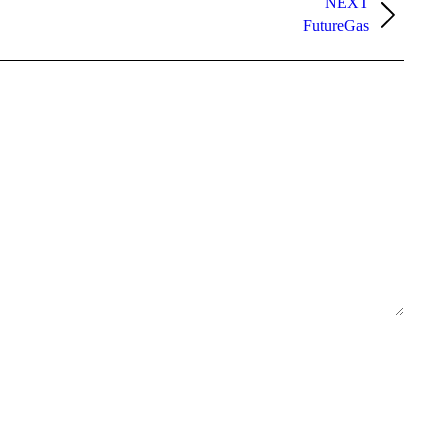
NEXT
FutureGas