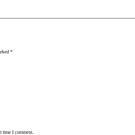
Next
project:
marked
*
xt time I comment.