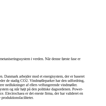
ometaniseringssystem i verden. Når denne første fase er
isen. Danmark arbejder mod et energisystem, der er baseret
leder de stadig CO2. Vindmølleparker har den udfordring,
flere nedlukninger af ellers velfungerende vindmøller.
ystem og står højt på den politiske dagsordenen. Power-
e. Electrochaea er det eneste firma, der har valideret en
produktionsfaciliteter.