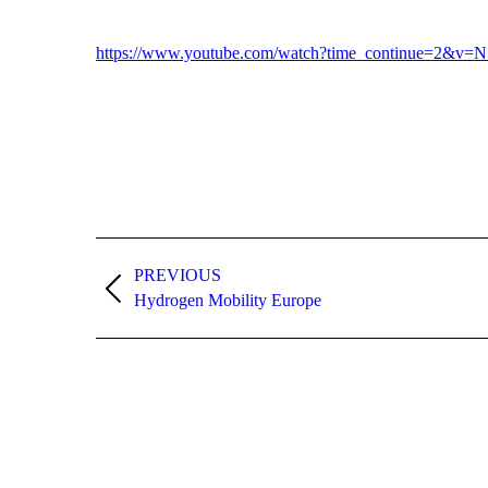
https://www.youtube.com/watch?time_continue=2&v
Project
navigation
PREVIOUS
Previous
Hydrogen Mobility Europe
project: