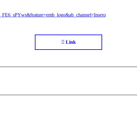
=N_FE6_sPYws&feature=emb_logo&ab_channel=Insero
Link
Next
project: