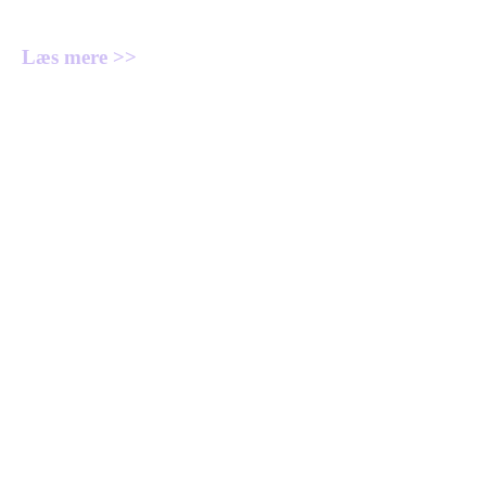
valgt og meget mere.
Læs mere >>