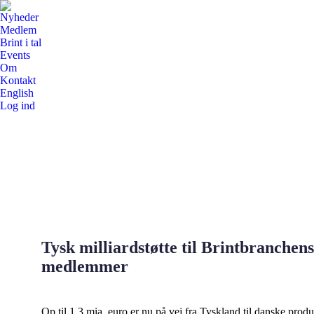
Nyheder
Medlem
Brint i tal
Events
Om
Kontakt
English
Log ind
Tysk milliardstøtte til Brintbranchens
medlemmer
Op til 1,3 mia. euro er nu på vej fra Tyskland til danske produ