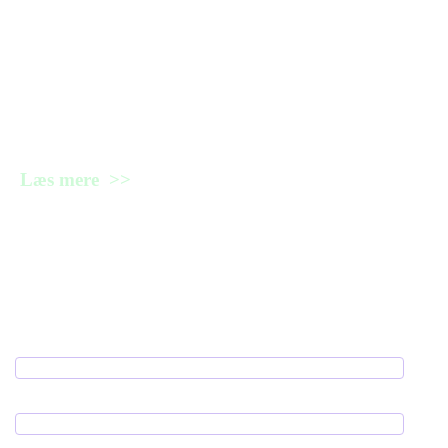
Ti ting, du (måske) ikke vidste om
brint
Læs mere >>