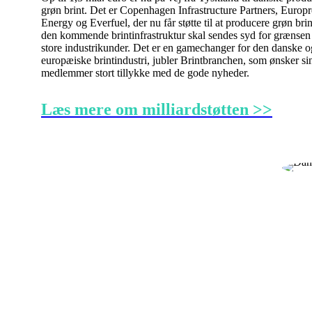
grøn brint. Det er Copenhagen Infrastructure Partners, Europ
Energy og Everfuel, der nu får støtte til at producere grøn bri
den kommende brintinfrastruktur skal sendes syd for grænsen t
store industrikunder. Det er en gamechanger for den danske o
europæiske brintindustri, jubler Brintbranchen, som ønsker si
medlemmer stort tillykke med de gode nyheder.
Læs mere om milliardstøtten >>