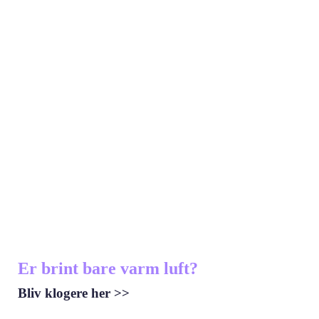
Brintbranchen til Klimarådet: DAACS
må ikke kompensere for grønne
flybrændstoffer
24. JUNE 2026
Læs mere
Er brint bare varm luft?
Bliv klogere her >>