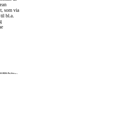
rean
nt, som via
il bl.a.
g
ne