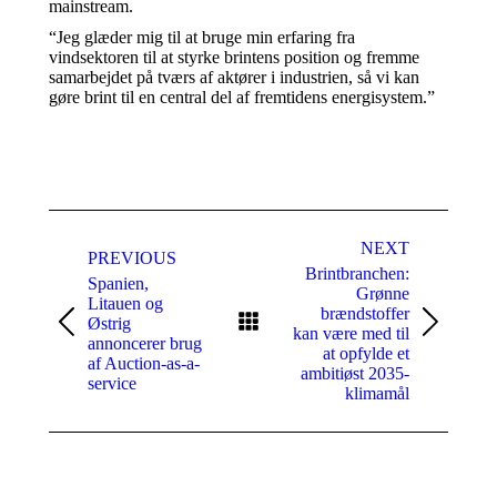
mainstream.
“Jeg glæder mig til at bruge min erfaring fra
vindsektoren til at styrke brintens position og fremme
samarbejdet på tværs af aktører i industrien, så vi kan
gøre brint til en central del af fremtidens energisystem.”
Post
navigation
NEXT
PREVIOUS
Brintbranchen:
Spanien,
Grønne
Litauen og
brændstoffer
Østrig
Previous
Next
kan være med til
annoncerer brug
post:
post:
at opfylde et
af Auction-as-a-
ambitiøst 2035-
service
klimamål