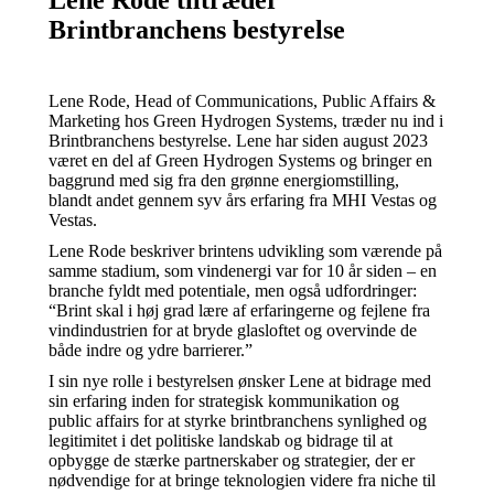
Lene Rode tiltræder
Brintbranchens bestyrelse
Lene Rode, Head of Communications, Public Affairs &
Marketing hos Green Hydrogen Systems, træder nu ind i
Brintbranchens bestyrelse. Lene har siden august 2023
været en del af Green Hydrogen Systems og bringer en
baggrund med sig fra den grønne energiomstilling,
blandt andet gennem syv års erfaring fra MHI Vestas og
Vestas.
Lene Rode beskriver brintens udvikling som værende på
samme stadium, som vindenergi var for 10 år siden – en
branche fyldt med potentiale, men også udfordringer:
“Brint skal i høj grad lære af erfaringerne og fejlene fra
vindindustrien for at bryde glasloftet og overvinde de
både indre og ydre barrierer.”
I sin nye rolle i bestyrelsen ønsker Lene at bidrage med
sin erfaring inden for strategisk kommunikation og
public affairs for at styrke brintbranchens synlighed og
legitimitet i det politiske landskab og bidrage til at
opbygge de stærke partnerskaber og strategier, der er
nødvendige for at bringe teknologien videre fra niche til