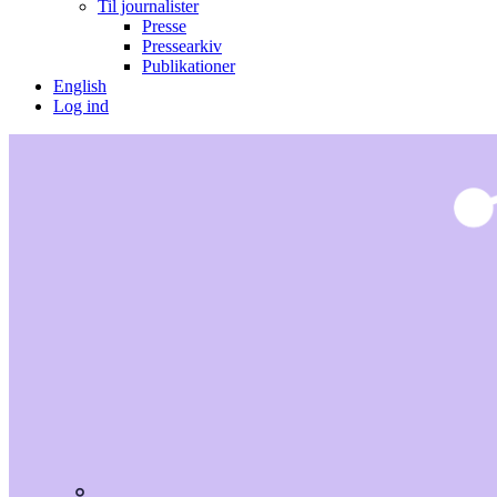
Til journalister
Presse
Pressearkiv
Publikationer
English
Log ind