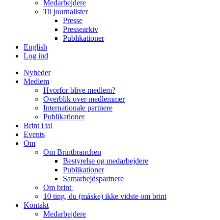
Medarbejdere
Til journalister
Presse
Pressearkiv
Publikationer
English
Log ind
Nyheder
Medlem
Hvorfor blive medlem?
Overblik over medlemmer
Internationale partnere
Publikationer
Brint i tal
Events
Om
Om Brintbranchen
Bestyrelse og medarbejdere
Publikationer
Samarbejdspartnere
Om brint
10 ting, du (måske) ikke vidste om brint
Kontakt
Medarbejdere