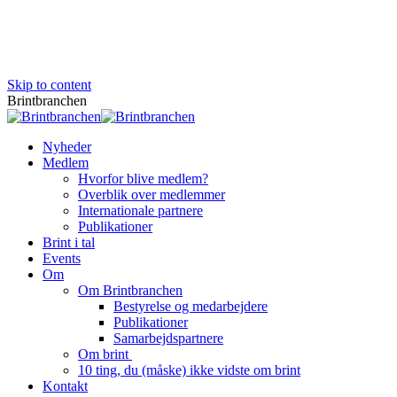
Skip to content
Brintbranchen
Nyheder
Medlem
Hvorfor blive medlem?
Overblik over medlemmer
Internationale partnere
Publikationer
Brint i tal
Events
Om
Om Brintbranchen
Bestyrelse og medarbejdere
Publikationer
Samarbejdspartnere
Om brint
10 ting, du (måske) ikke vidste om brint
Kontakt