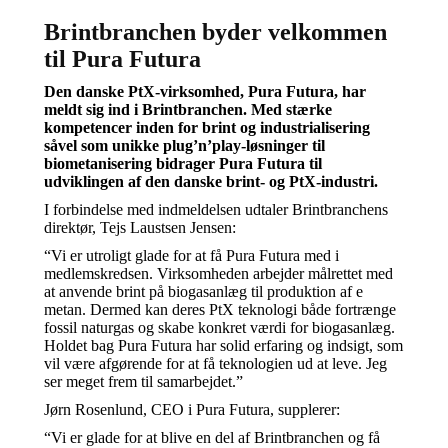
Brintbranchen byder velkommen
til Pura Futura
Den danske PtX-virksomhed, Pura Futura, har
meldt sig ind i Brintbranchen. Med stærke
kompetencer inden for brint og industrialisering
såvel som unikke plug’n’play-løsninger til
biometanisering bidrager Pura Futura til
udviklingen af den danske brint- og PtX-industri.
I forbindelse med indmeldelsen udtaler Brintbranchens
direktør, Tejs Laustsen Jensen:
“Vi er utroligt glade for at få Pura Futura med i
medlemskredsen. Virksomheden arbejder målrettet med
at anvende brint på biogasanlæg til produktion af e
metan. Dermed kan deres PtX teknologi både fortrænge
fossil naturgas og skabe konkret værdi for biogasanlæg.
Holdet bag Pura Futura har solid erfaring og indsigt, som
vil være afgørende for at få teknologien ud at leve. Jeg
ser meget frem til samarbejdet.”
Jørn Rosenlund, CEO i Pura Futura, supplerer:
“Vi er glade for at blive en del af Brintbranchen og få