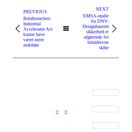
Post
navigation
NEXT
PREVIOUS
EMSA-studie
Brintbranchen:
fra DNV:
Industrial
Designbaseret
Accelerator Act
Previous
Next
sikkerhed er
kunne have
post:
post:
afgørende for
været mere
brintdrevne
ambitiøs
skibe