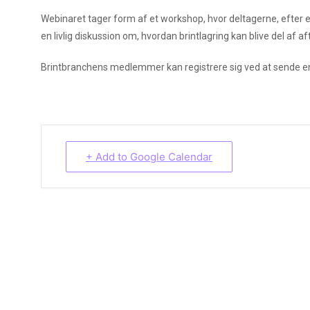
Webinaret tager form af et workshop, hvor deltagerne, efter e
en livlig diskussion om, hvordan brintlagring kan blive del af af
Brintbranchens medlemmer kan registrere sig ved at sende e
+ Add to Google Calendar