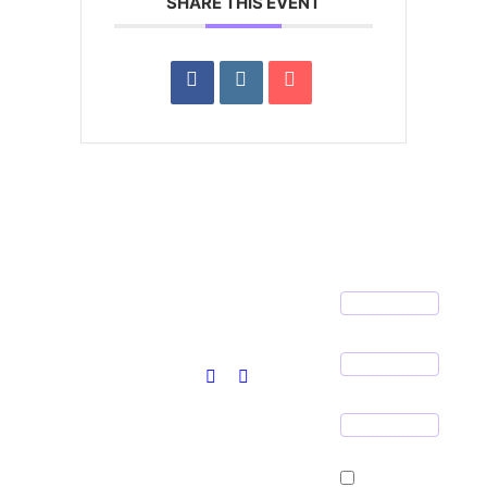
SHARE THIS EVENT
Jeg har læst og accepteret privatlivspolitikken