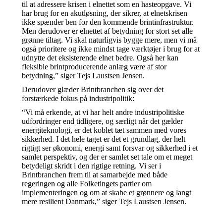
til at adressere krisen i elnettet som en hasteopgave. Vi
har brug for en akutløsning, der sikrer, at elnetskrisen
ikke spænder ben for den kommende brintinfrastruktur.
Men derudover er elnettet af betydning for stort set alle
grønne tiltag. Vi skal naturligvis bygge mere, men vi må
også prioritere og ikke mindst tage værktøjer i brug for at
udnytte det eksisterende elnet bedre. Også her kan
fleksible brintproducerende anlæg være af stor
betydning,” siger Tejs Laustsen Jensen.
Derudover glæder Brintbranchen sig over det
forstærkede fokus på industripolitik:
“Vi må erkende, at vi har helt andre industripolitiske
udfordringer end tidligere, og særligt når det gælder
energiteknologi, er det koblet tæt sammen med vores
sikkerhed. I det hele taget er det et grundlag, der helt
rigtigt ser økonomi, energi samt forsvar og sikkerhed i et
samlet perspektiv, og der er samlet set tale om et meget
betydeligt skridt i den rigtige retning. Vi ser i
Brintbranchen frem til at samarbejde med både
regeringen og alle Folketingets partier om
implementeringen og om at skabe et grønnere og langt
mere resilient Danmark,” siger Tejs Laustsen Jensen.