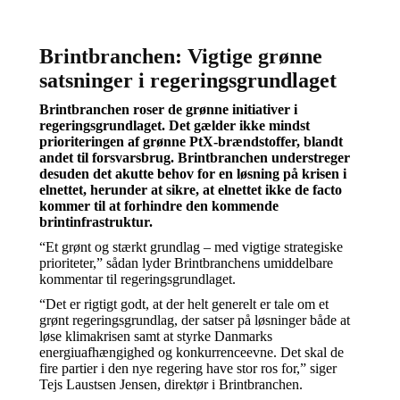
Brintbranchen: Vigtige grønne
satsninger i regeringsgrundlaget
Brintbranchen roser de grønne initiativer i
regeringsgrundlaget. Det gælder ikke mindst
prioriteringen af grønne PtX-brændstoffer, blandt
andet til forsvarsbrug. Brintbranchen understreger
desuden det akutte behov for en løsning på krisen i
elnettet, herunder at sikre, at elnettet ikke de facto
kommer til at forhindre den kommende
brintinfrastruktur.
“Et grønt og stærkt grundlag – med vigtige strategiske
prioriteter,” sådan lyder Brintbranchens umiddelbare
kommentar til regeringsgrundlaget.
“Det er rigtigt godt, at der helt generelt er tale om et
grønt regeringsgrundlag, der satser på løsninger både at
løse klimakrisen samt at styrke Danmarks
energiuafhængighed og konkurrenceevne. Det skal de
fire partier i den nye regering have stor ros for,” siger
Tejs Laustsen Jensen, direktør i Brintbranchen.