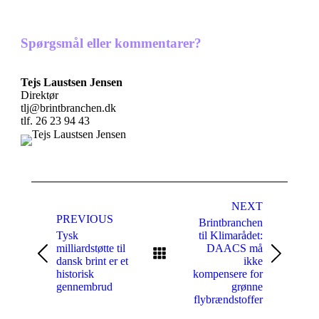
Spørgsmål eller kommentarer?
Tejs Laustsen Jensen
Direktør
tlj@brintbranchen.dk
tlf. 26 23 94 43
Post
navigation
NEXT
PREVIOUS
Brintbranchen
Tysk
til Klimarådet:
milliardstøtte til
DAACS må
Previous
Next
dansk brint er et
ikke
post:
post:
historisk
kompensere for
gennembrud
grønne
flybrændstoffer