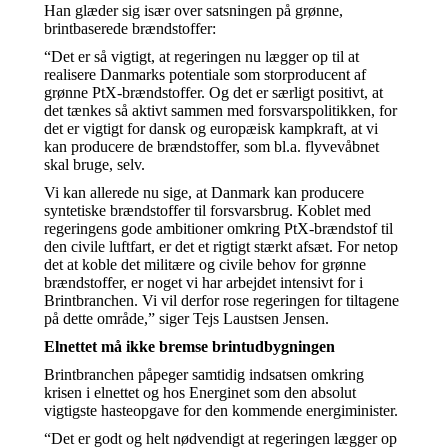
Han glæder sig især over satsningen på grønne,
brintbaserede brændstoffer:
“Det er så vigtigt, at regeringen nu lægger op til at
realisere Danmarks potentiale som storproducent af
grønne PtX-brændstoffer. Og det er særligt positivt, at
det tænkes så aktivt sammen med forsvarspolitikken, for
det er vigtigt for dansk og europæisk kampkraft, at vi
kan producere de brændstoffer, som bl.a. flyvevåbnet
skal bruge, selv.
Vi kan allerede nu sige, at Danmark kan producere
syntetiske brændstoffer til forsvarsbrug. Koblet med
regeringens gode ambitioner omkring PtX-brændstof til
den civile luftfart, er det et rigtigt stærkt afsæt. For netop
det at koble det militære og civile behov for grønne
brændstoffer, er noget vi har arbejdet intensivt for i
Brintbranchen. Vi vil derfor rose regeringen for tiltagene
på dette område,” siger Tejs Laustsen Jensen.
Elnettet må ikke bremse brintudbygningen
Brintbranchen påpeger samtidig indsatsen omkring
krisen i elnettet og hos Energinet som den absolut
vigtigste hasteopgave for den kommende energiminister.
“Det er godt og helt nødvendigt at regeringen lægger op