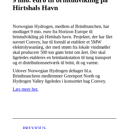
9 mio. euro til brintudvikling på
Hirtshals Havn
Norwegian Hydrogen, medlem af Brintbranchen, har
modtaget 9 mio. euro fra Horizon Europe til
brintudvikling på Hirtshals havn. Projektet, der har fået
navnet Convey, har til formål at etablere et 5MW
elektrolyseanlæg, der med strøm fra lokale vindmøller
skal producere 500 ton grøn brint om året. Der skal
ligeledes etableres en brinttankstation til tung transport
og et distributionsnetværk til brint, ilt og varme.
Udover Norwegian Hydrogen deltager bl.a.
Brintbranchens medlemmer Greenport North og
Hydrogen Valley ligeledes i konsortiet bag Convey.
Læs mere her.
Post
PREVIOUS