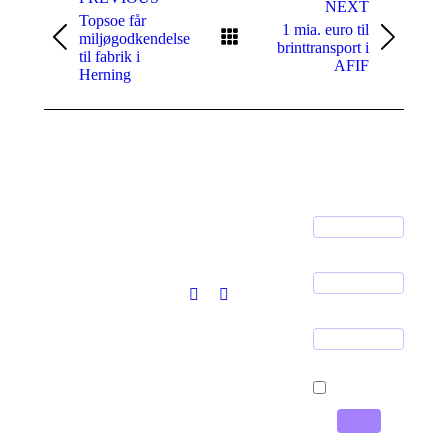
navigation
NEXT
Topsoe får
1 mia. euro til
miljøgodkendelse
Previous
Next
brinttransport i
til fabrik i
post:
post:
AFIF
Herning
Jeg har læst og accepteret privatlivspolitikken